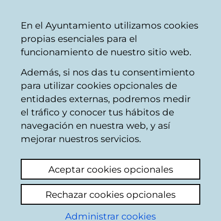
Ayuntamiento
Compartir
Con
Castellano
En el Ayuntamiento utilizamos cookies
Vitoria-
propias esenciales para el
Gasteiz
funcionamiento de nuestro sitio web.
Además, si nos das tu consentimiento
Seguridad ciudadana: policía y
para utilizar cookies opcionales de
bomberos/as
entidades externas, podremos medir
el tráfico y conocer tus hábitos de
navegación en nuestra web, y así
Policía Local
mejorar nuestros servicios.
Aceptar cookies opcionales
C
Rechazar cookies opcionales
a
Administrar cookies