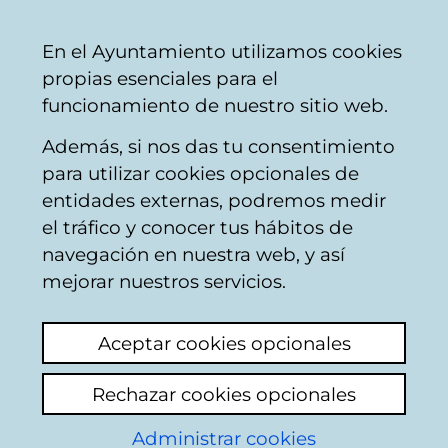
Mairie
Partager
Con
Français
En el Ayuntamiento utilizamos cookies
de
propias esenciales para el
Vitoria-
funcionamiento de nuestro sitio web.
Gasteiz
Además, si nos das tu consentimiento
Transport et déplacements urbains
para utilizar cookies opcionales de
entidades externas, podremos medir
el tráfico y conocer tus hábitos de
TUVISA. Bus
navegación en nuestra web, y así
mejorar nuestros servicios.
Aceptar cookies opcionales
C
a
Rechazar cookies opcionales
r
Administrar cookies