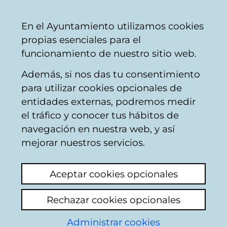
Mairie
Partager
Con
Français
En el Ayuntamiento utilizamos cookies
de
propias esenciales para el
Vitoria-
funcionamiento de nuestro sitio web.
Gasteiz
Además, si nos das tu consentimiento
para utilizar cookies opcionales de
Boîte du Citoyen
entidades externas, podremos medir
el tráfico y conocer tus hábitos de
navegación en nuestra web, y así
Identification
mejorar nuestros servicios.
Sur cette page vous devrez indiquer
Aceptar cookies opcionales
certaines informations personnelles : nom et
deux noms de famille ainsi que votre
Rechazar cookies opcionales
numéro d'identifiant comme citoyen qui
apparaissent dans la base de données du
Administrar cookies