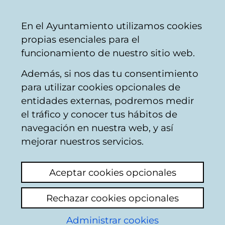
Mairie
Partager
Con
Français
En el Ayuntamiento utilizamos cookies
de
propias esenciales para el
Vitoria-
funcionamiento de nuestro sitio web.
Gasteiz
Además, si nos das tu consentimiento
para utilizar cookies opcionales de
Boîte du Citoyen
entidades externas, podremos medir
el tráfico y conocer tus hábitos de
navegación en nuestra web, y así
Identification
mejorar nuestros servicios.
Sur cette page vous devrez indiquer
Aceptar cookies opcionales
certaines informations personnelles : nom et
deux noms de famille ainsi que votre
Rechazar cookies opcionales
numéro d'identifiant comme citoyen qui
apparaissent dans la base de données du
Administrar cookies