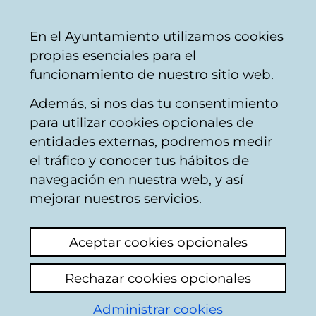
Mairie
Partager
Con
Français
En el Ayuntamiento utilizamos cookies
de
propias esenciales para el
Vitoria-
funcionamiento de nuestro sitio web.
Gasteiz
Además, si nos das tu consentimiento
para utilizar cookies opcionales de
Boîte du Citoyen
entidades externas, podremos medir
el tráfico y conocer tus hábitos de
navegación en nuestra web, y así
Identification
mejorar nuestros servicios.
Sur cette page vous devrez indiquer
Aceptar cookies opcionales
certaines informations personnelles : nom et
deux noms de famille ainsi que votre
Rechazar cookies opcionales
numéro d'identifiant comme citoyen qui
apparaissent dans la base de données du
Administrar cookies