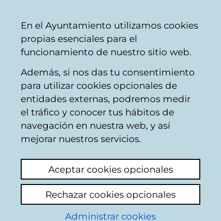
Mairie
Partager
Con
Français
En el Ayuntamiento utilizamos cookies
de
propias esenciales para el
Vitoria-
funcionamiento de nuestro sitio web.
Gasteiz
Además, si nos das tu consentimiento
para utilizar cookies opcionales de
Boîte du Citoyen
entidades externas, podremos medir
el tráfico y conocer tus hábitos de
navegación en nuestra web, y así
Identification
mejorar nuestros servicios.
Sur cette page vous devrez indiquer
Aceptar cookies opcionales
certaines informations personnelles : nom et
deux noms de famille ainsi que votre
Rechazar cookies opcionales
numéro d'identifiant comme citoyen qui
apparaissent dans la base de données du
Administrar cookies