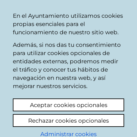
Mairie
Partager
Con
Français
En el Ayuntamiento utilizamos cookies
de
propias esenciales para el
Vitoria-
funcionamiento de nuestro sitio web.
Gasteiz
Además, si nos das tu consentimiento
para utilizar cookies opcionales de
Boîte du Citoyen
entidades externas, podremos medir
el tráfico y conocer tus hábitos de
navegación en nuestra web, y así
Identification
mejorar nuestros servicios.
Sur cette page vous devrez indiquer
Aceptar cookies opcionales
certaines informations personnelles : nom et
deux noms de famille ainsi que votre
Rechazar cookies opcionales
numéro d'identifiant comme citoyen qui
apparaissent dans la base de données du
Administrar cookies