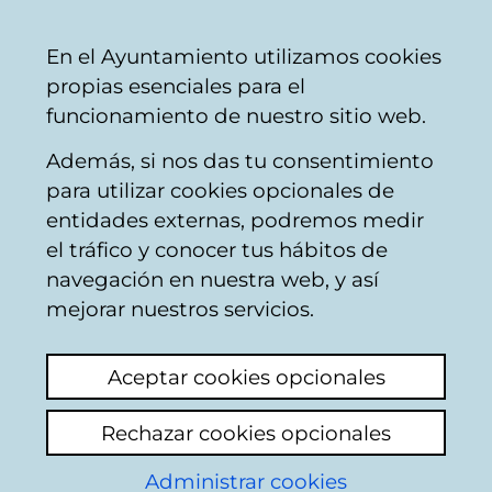
Mairie
Partager
Con
Français
En el Ayuntamiento utilizamos cookies
de
propias esenciales para el
Vitoria-
funcionamiento de nuestro sitio web.
Gasteiz
Además, si nos das tu consentimiento
para utilizar cookies opcionales de
Boîte du Citoyen
entidades externas, podremos medir
el tráfico y conocer tus hábitos de
navegación en nuestra web, y así
Identification
mejorar nuestros servicios.
Sur cette page vous devrez indiquer
Aceptar cookies opcionales
certaines informations personnelles : nom et
deux noms de famille ainsi que votre
Rechazar cookies opcionales
numéro d'identifiant comme citoyen qui
apparaissent dans la base de données du
Administrar cookies