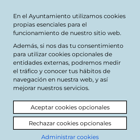
Ayuntamiento
Compartir
Con
Castellano
En el Ayuntamiento utilizamos cookies
Vitoria-
propias esenciales para el
Gasteiz
funcionamiento de nuestro sitio web.
Además, si nos das tu consentimiento
para utilizar cookies opcionales de
Buzón Ciudadano
entidades externas, podremos medir
el tráfico y conocer tus hábitos de
navegación en nuestra web, y así
Identificación
mejorar nuestros servicios.
En esta página deberá introducir algunos
Aceptar cookies opcionales
datos personales: nombre y los dos
apellidos, así como el número de
Rechazar cookies opcionales
documento identificativo del ciudadano que
conste en la base de datos del padron
Administrar cookies