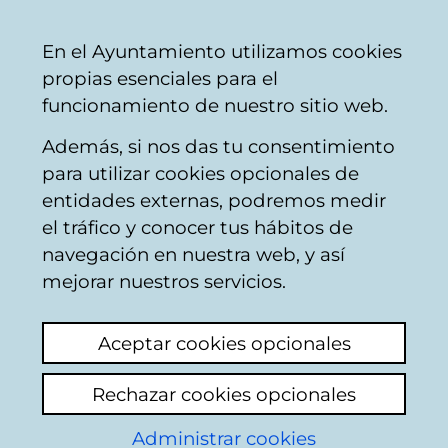
Ayuntamiento
Compartir
Con
Castellano
En el Ayuntamiento utilizamos cookies
Vitoria-
propias esenciales para el
Gasteiz
funcionamiento de nuestro sitio web.
Además, si nos das tu consentimiento
para utilizar cookies opcionales de
Buzón Ciudadano
entidades externas, podremos medir
el tráfico y conocer tus hábitos de
navegación en nuestra web, y así
Identificación
mejorar nuestros servicios.
En esta página deberá introducir algunos
Aceptar cookies opcionales
datos personales: nombre y los dos
apellidos, así como el número de
Rechazar cookies opcionales
documento identificativo del ciudadano que
conste en la base de datos del padron
Administrar cookies