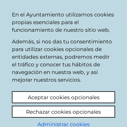
Ayuntamiento
Compartir
Con
Castellano
En el Ayuntamiento utilizamos cookies
Vitoria-
propias esenciales para el
Gasteiz
funcionamiento de nuestro sitio web.
Además, si nos das tu consentimiento
para utilizar cookies opcionales de
Buzón Ciudadano
entidades externas, podremos medir
el tráfico y conocer tus hábitos de
navegación en nuestra web, y así
Identificación
mejorar nuestros servicios.
En esta página deberá introducir algunos
Aceptar cookies opcionales
datos personales: nombre y los dos
apellidos, así como el número de
Rechazar cookies opcionales
documento identificativo del ciudadano que
conste en la base de datos del padron
Administrar cookies