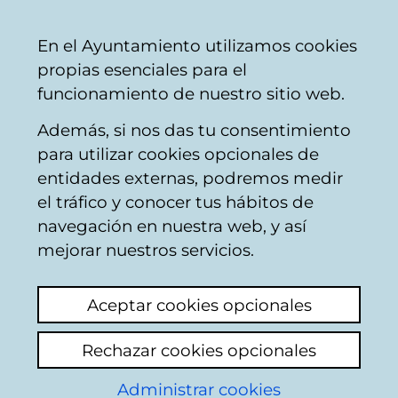
Ayuntamiento
Compartir
Con
Castellano
En el Ayuntamiento utilizamos cookies
Vitoria-
propias esenciales para el
Gasteiz
funcionamiento de nuestro sitio web.
Además, si nos das tu consentimiento
para utilizar cookies opcionales de
Buzón Ciudadano
entidades externas, podremos medir
el tráfico y conocer tus hábitos de
navegación en nuestra web, y así
Identificación
mejorar nuestros servicios.
En esta página deberá introducir algunos
Aceptar cookies opcionales
datos personales: nombre y los dos
apellidos, así como el número de
Rechazar cookies opcionales
documento identificativo del ciudadano que
conste en la base de datos del padron
Administrar cookies