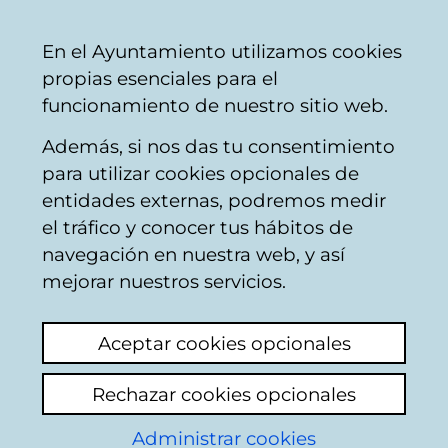
Ayuntamiento
Compartir
Con
Castellano
En el Ayuntamiento utilizamos cookies
Vitoria-
propias esenciales para el
Gasteiz
funcionamiento de nuestro sitio web.
Además, si nos das tu consentimiento
para utilizar cookies opcionales de
Buzón Ciudadano
entidades externas, podremos medir
el tráfico y conocer tus hábitos de
navegación en nuestra web, y así
Identificación
mejorar nuestros servicios.
En esta página deberá introducir algunos
Aceptar cookies opcionales
datos personales: nombre y los dos
apellidos, así como el número de
Rechazar cookies opcionales
documento identificativo del ciudadano que
conste en la base de datos del padron
Administrar cookies