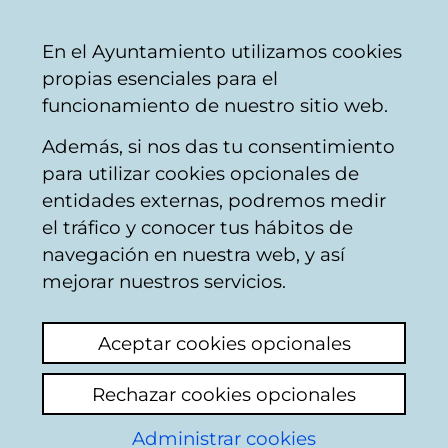
Ayuntamiento
Compartir
Con
Castellano
En el Ayuntamiento utilizamos cookies
Vitoria-
propias esenciales para el
Gasteiz
funcionamiento de nuestro sitio web.
Además, si nos das tu consentimiento
para utilizar cookies opcionales de
Buzón Ciudadano
entidades externas, podremos medir
el tráfico y conocer tus hábitos de
navegación en nuestra web, y así
Identificación
mejorar nuestros servicios.
En esta página deberá introducir algunos
Aceptar cookies opcionales
datos personales: nombre y los dos
apellidos, así como el número de
Rechazar cookies opcionales
documento identificativo del ciudadano que
conste en la base de datos del padron
Administrar cookies