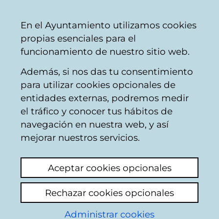
Ayuntamiento
Compartir
Con
Castellano
En el Ayuntamiento utilizamos cookies
Vitoria-
propias esenciales para el
Gasteiz
funcionamiento de nuestro sitio web.
Además, si nos das tu consentimiento
para utilizar cookies opcionales de
Buzón Ciudadano
entidades externas, podremos medir
el tráfico y conocer tus hábitos de
navegación en nuestra web, y así
Identificación
mejorar nuestros servicios.
En esta página deberá introducir algunos
Aceptar cookies opcionales
datos personales: nombre y los dos
apellidos, así como el número de
Rechazar cookies opcionales
documento identificativo del ciudadano que
conste en la base de datos del padron
Administrar cookies