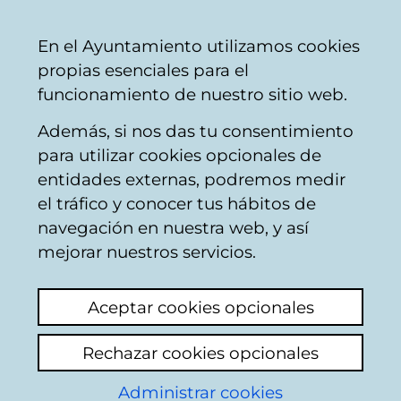
Ayuntamiento
Compartir
Con
Castellano
En el Ayuntamiento utilizamos cookies
Vitoria-
propias esenciales para el
Gasteiz
funcionamiento de nuestro sitio web.
Además, si nos das tu consentimiento
para utilizar cookies opcionales de
Buzón Ciudadano
entidades externas, podremos medir
el tráfico y conocer tus hábitos de
navegación en nuestra web, y así
Identificación
mejorar nuestros servicios.
En esta página deberá introducir algunos
Aceptar cookies opcionales
datos personales: nombre y los dos
apellidos, así como el número de
Rechazar cookies opcionales
documento identificativo del ciudadano que
conste en la base de datos del padron
Administrar cookies