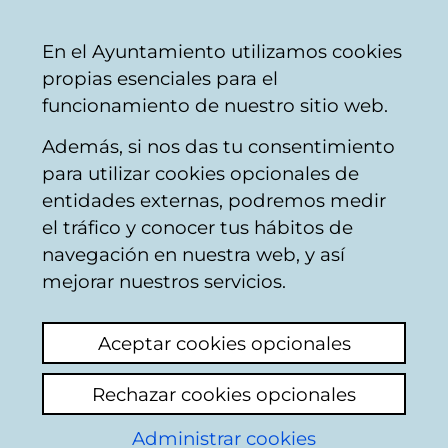
Vitoria-
Share
Con
English
En el Ayuntamiento utilizamos cookies
Gasteiz
propias esenciales para el
City
funcionamiento de nuestro sitio web.
Council
Además, si nos das tu consentimiento
para utilizar cookies opcionales de
Citizens' mailbox
entidades externas, podremos medir
el tráfico y conocer tus hábitos de
navegación en nuestra web, y así
Identification
mejorar nuestros servicios.
Use this page to enter some personal
Aceptar cookies opcionales
information: name and both surnames, as
well as the number of the Id document of
Rechazar cookies opcionales
the citizen who appears in the municipal
register data base: Identity card in the case
Administrar cookies