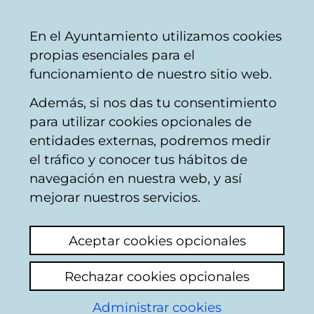
Vitoria-
Share
Con
English
En el Ayuntamiento utilizamos cookies
Gasteiz
propias esenciales para el
City
funcionamiento de nuestro sitio web.
Council
Además, si nos das tu consentimiento
para utilizar cookies opcionales de
Citizens' mailbox
entidades externas, podremos medir
el tráfico y conocer tus hábitos de
navegación en nuestra web, y así
Identification
mejorar nuestros servicios.
Use this page to enter some personal
Aceptar cookies opcionales
information: name and both surnames, as
well as the number of the Id document of
Rechazar cookies opcionales
the citizen who appears in the municipal
register data base: Identity card in the case
Administrar cookies