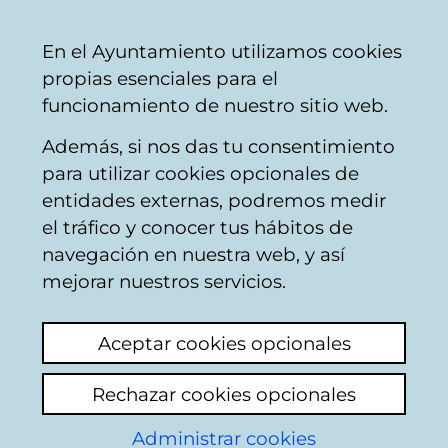
Vitoria-
Share
Con
English
En el Ayuntamiento utilizamos cookies
Gasteiz
propias esenciales para el
City
funcionamiento de nuestro sitio web.
Council
Además, si nos das tu consentimiento
para utilizar cookies opcionales de
Citizens' mailbox
entidades externas, podremos medir
el tráfico y conocer tus hábitos de
navegación en nuestra web, y así
Identification
mejorar nuestros servicios.
Use this page to enter some personal
Aceptar cookies opcionales
information: name and both surnames, as
well as the number of the Id document of
Rechazar cookies opcionales
the citizen who appears in the municipal
register data base: Identity card in the case
Administrar cookies