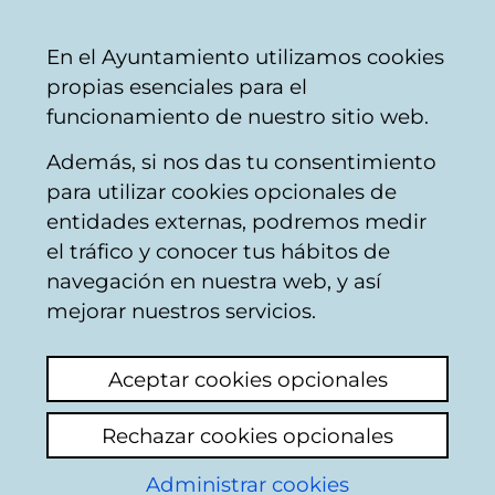
Vitoria-
Share
Con
English
En el Ayuntamiento utilizamos cookies
Gasteiz
propias esenciales para el
City
funcionamiento de nuestro sitio web.
Council
Además, si nos das tu consentimiento
para utilizar cookies opcionales de
Citizens' mailbox
entidades externas, podremos medir
el tráfico y conocer tus hábitos de
navegación en nuestra web, y así
Identification
mejorar nuestros servicios.
Use this page to enter some personal
Aceptar cookies opcionales
information: name and both surnames, as
well as the number of the Id document of
Rechazar cookies opcionales
the citizen who appears in the municipal
register data base: Identity card in the case
Administrar cookies