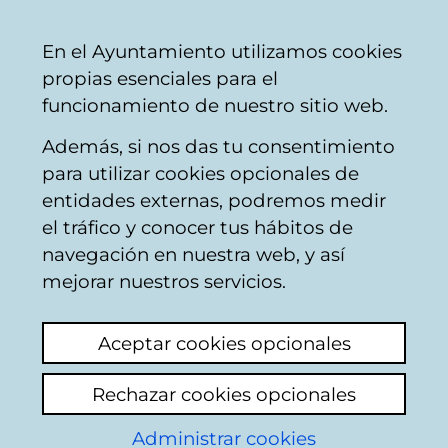
Vitoria-
Share
Con
English
En el Ayuntamiento utilizamos cookies
Gasteiz
propias esenciales para el
City
funcionamiento de nuestro sitio web.
Council
Además, si nos das tu consentimiento
para utilizar cookies opcionales de
Citizens' mailbox
entidades externas, podremos medir
el tráfico y conocer tus hábitos de
navegación en nuestra web, y así
Identification
mejorar nuestros servicios.
Use this page to enter some personal
Aceptar cookies opcionales
information: name and both surnames, as
well as the number of the Id document of
Rechazar cookies opcionales
the citizen who appears in the municipal
register data base: Identity card in the case
Administrar cookies