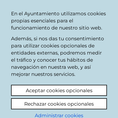
Vitoria-
Share
Con
English
En el Ayuntamiento utilizamos cookies
Gasteiz
propias esenciales para el
City
funcionamiento de nuestro sitio web.
Council
Además, si nos das tu consentimiento
para utilizar cookies opcionales de
Citizens' mailbox
entidades externas, podremos medir
el tráfico y conocer tus hábitos de
navegación en nuestra web, y así
Identification
mejorar nuestros servicios.
Use this page to enter some personal
Aceptar cookies opcionales
information: name and both surnames, as
well as the number of the Id document of
Rechazar cookies opcionales
the citizen who appears in the municipal
register data base: Identity card in the case
Administrar cookies