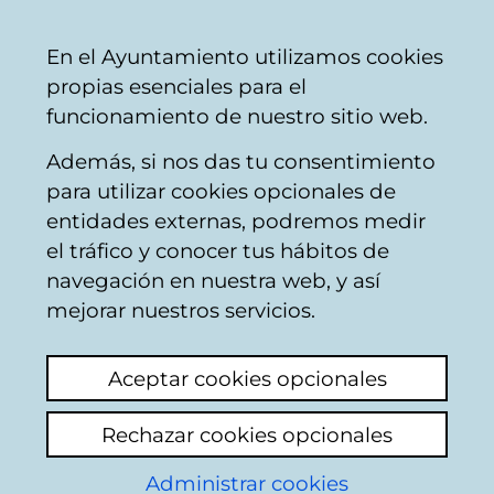
Vitoria-
Share
Con
English
En el Ayuntamiento utilizamos cookies
Gasteiz
propias esenciales para el
City
funcionamiento de nuestro sitio web.
Council
Además, si nos das tu consentimiento
para utilizar cookies opcionales de
Citizens' mailbox
entidades externas, podremos medir
el tráfico y conocer tus hábitos de
navegación en nuestra web, y así
Identification
mejorar nuestros servicios.
Use this page to enter some personal
Aceptar cookies opcionales
information: name and both surnames, as
well as the number of the Id document of
Rechazar cookies opcionales
the citizen who appears in the municipal
register data base: Identity card in the case
Administrar cookies