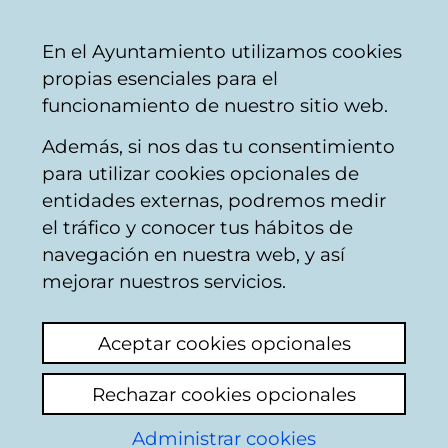
Vitoria-
Share
Con
English
En el Ayuntamiento utilizamos cookies
Gasteiz
propias esenciales para el
City
funcionamiento de nuestro sitio web.
Council
Además, si nos das tu consentimiento
para utilizar cookies opcionales de
Citizens' mailbox
entidades externas, podremos medir
el tráfico y conocer tus hábitos de
navegación en nuestra web, y así
Identification
mejorar nuestros servicios.
Use this page to enter some personal
Aceptar cookies opcionales
information: name and both surnames, as
well as the number of the Id document of
Rechazar cookies opcionales
the citizen who appears in the municipal
register data base: Identity card in the case
Administrar cookies