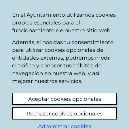
Vitoria-
Share
Con
English
En el Ayuntamiento utilizamos cookies
Gasteiz
propias esenciales para el
City
funcionamiento de nuestro sitio web.
Council
Además, si nos das tu consentimiento
para utilizar cookies opcionales de
Citizens' mailbox
entidades externas, podremos medir
el tráfico y conocer tus hábitos de
navegación en nuestra web, y así
Identification
mejorar nuestros servicios.
Use this page to enter some personal
Aceptar cookies opcionales
information: name and both surnames, as
well as the number of the Id document of
Rechazar cookies opcionales
the citizen who appears in the municipal
register data base: Identity card in the case
Administrar cookies