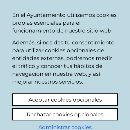
Vitoria-
Share
Con
English
En el Ayuntamiento utilizamos cookies
Gasteiz
propias esenciales para el
City
funcionamiento de nuestro sitio web.
Council
Además, si nos das tu consentimiento
para utilizar cookies opcionales de
Citizens' mailbox
entidades externas, podremos medir
el tráfico y conocer tus hábitos de
navegación en nuestra web, y así
Identification
mejorar nuestros servicios.
Use this page to enter some personal
Aceptar cookies opcionales
information: name and both surnames, as
well as the number of the Id document of
Rechazar cookies opcionales
the citizen who appears in the municipal
register data base: Identity card in the case
Administrar cookies