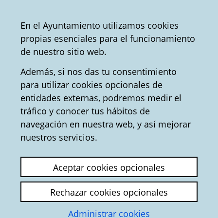
Vitoria-
Share
Con
English
En el Ayuntamiento utilizamos cookies
Gasteiz
propias esenciales para el funcionamiento
City
Tourist office
Convention Bureau
de nuestro sitio web.
Council
Además, si nos das tu consentimiento
para utilizar cookies opcionales de
Gastronomy - Tourism
entidades externas, podremos medir el
tráfico y conocer tus hábitos de
in Vitoria-Gasteiz
navegación en nuestra web, y así mejorar
nuestros servicios.
Aceptar cookies opcionales
Rechazar cookies opcionales
Administrar cookies