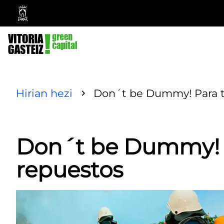
Vitoria-
Gasteiz
City
Council
Hirian hezi
Don´t be Dummy! Para t
Don´t be Dummy! P
repuestos