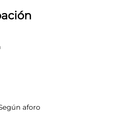
pación
a
 Según aforo