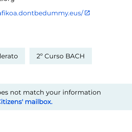
rafikoa.dontbedummy.eus/
lerato
2º Curso BACH
does not match your information
itizens' mailbox.