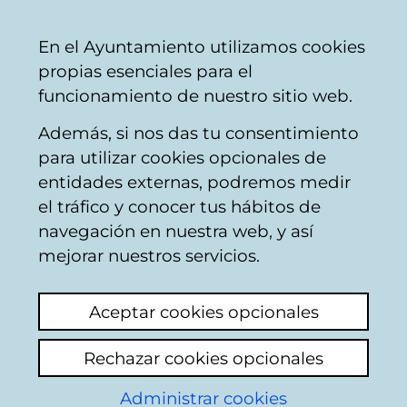
Ayuntamiento
Compartir
Con
Castellano
En el Ayuntamiento utilizamos cookies
Vitoria-
propias esenciales para el
Gasteiz
funcionamiento de nuestro sitio web.
Además, si nos das tu consentimiento
Hirian hezi
para utilizar cookies opcionales de
entidades externas, podremos medir
el tráfico y conocer tus hábitos de
Ven al teatro Jesús
navegación en nuestra web, y así
Ibáñez de Matauco -
mejorar nuestros servicios.
Interview
Aceptar cookies opcionales
Rechazar cookies opcionales
Administrar cookies