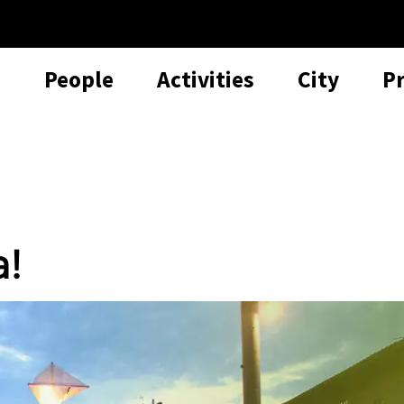
People
Activities
City
P
a!