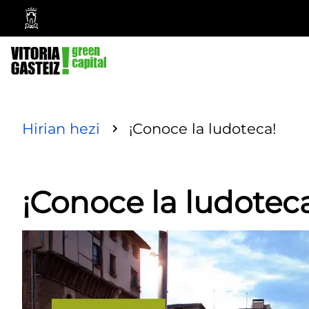
Vitoria-
Gasteiz
City
Council
Hirian hezi
¡Conoce la ludoteca!
¡Conoce la ludotec