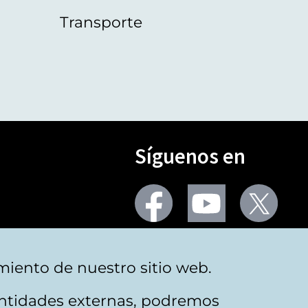
Transporte
Síguenos en
Seguir
Seguir
Segu
en
en
en
facebook
youtube
X
(Twi
Más redes
miento de nuestro sitio web.
 entidades externas, podremos