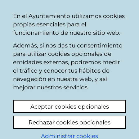
Mairie
Partager
Con
Français
En el Ayuntamiento utilizamos cookies
de
propias esenciales para el
Vitoria-
funcionamiento de nuestro sitio web.
Gasteiz
Además, si nos das tu consentimiento
Catálogo de datos abiertos
para utilizar cookies opcionales de
entidades externas, podremos medir
el tráfico y conocer tus hábitos de
Solicitudes de Acceso
navegación en nuestra web, y así
a la Información 2024
mejorar nuestros servicios.
Aceptar cookies opcionales
Descripción
Rechazar cookies opcionales
El artículo 66 de la Ley 2/2016, de 7 de abril,
Administrar cookies
de Instituciones Locales de Euskadi,