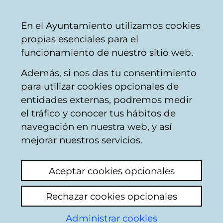
Vitoria-
Share
Con
English
En el Ayuntamiento utilizamos cookies
Gasteiz
propias esenciales para el
City
funcionamiento de nuestro sitio web.
Council
Además, si nos das tu consentimiento
Catálogo de datos abiertos
para utilizar cookies opcionales de
entidades externas, podremos medir
el tráfico y conocer tus hábitos de
Presupuestos
navegación en nuestra web, y así
municipales 2022
mejorar nuestros servicios.
Aceptar cookies opcionales
Descripción
Rechazar cookies opcionales
Documentos de gastos e ingresos del
Administrar cookies
Ayuntamiento de Vitoria-Gasteiz