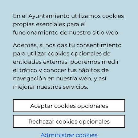
Vitoria-
Share
Con
English
En el Ayuntamiento utilizamos cookies
Gasteiz
propias esenciales para el
City
funcionamiento de nuestro sitio web.
Council
Además, si nos das tu consentimiento
Catálogo de datos abiertos
para utilizar cookies opcionales de
entidades externas, podremos medir
el tráfico y conocer tus hábitos de
Cámaras de tráfico en
navegación en nuestra web, y así
tiempo real
mejorar nuestros servicios.
Aceptar cookies opcionales
Descripción
Rechazar cookies opcionales
Cámaras de tráfico controladas por el
Administrar cookies
Ayuntamiento. Puede accederse al listado