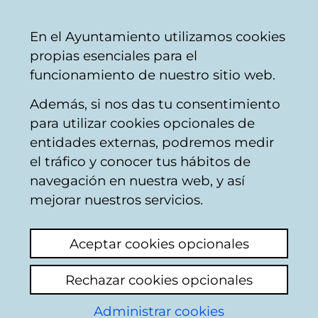
Mairie
Partager
Con
Français
En el Ayuntamiento utilizamos cookies
de
propias esenciales para el
Vitoria-
funcionamiento de nuestro sitio web.
Gasteiz
Además, si nos das tu consentimiento
Catálogo de datos abiertos
para utilizar cookies opcionales de
entidades externas, podremos medir
el tráfico y conocer tus hábitos de
Mercados, ferias y
navegación en nuestra web, y así
quioscos
mejorar nuestros servicios.
Aceptar cookies opcionales
Descripción
Rechazar cookies opcionales
En este documento se expone información
Administrar cookies
sobre mercados, ferias y quioscos de Vitoria-