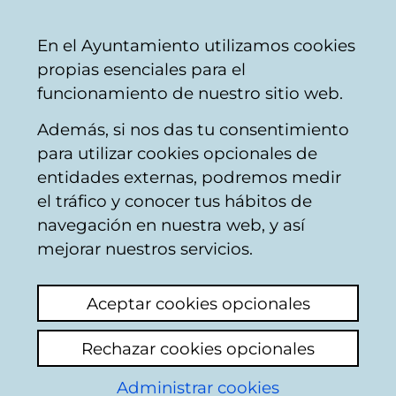
Mairie
Partager
Con
Français
En el Ayuntamiento utilizamos cookies
de
propias esenciales para el
Vitoria-
funcionamiento de nuestro sitio web.
Gasteiz
Además, si nos das tu consentimiento
Catálogo de datos abiertos
para utilizar cookies opcionales de
entidades externas, podremos medir
el tráfico y conocer tus hábitos de
Tejido económico del
navegación en nuestra web, y así
municipio
mejorar nuestros servicios.
Aceptar cookies opcionales
Descripción
Rechazar cookies opcionales
En el índice del documento se exponen los
Administrar cookies
datos que se pueden obtener.