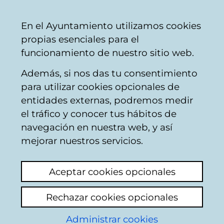
Vitoria-
Share
Con
English
En el Ayuntamiento utilizamos cookies
Gasteiz
propias esenciales para el
City
funcionamiento de nuestro sitio web.
Council
Además, si nos das tu consentimiento
Catálogo de datos abiertos
para utilizar cookies opcionales de
entidades externas, podremos medir
el tráfico y conocer tus hábitos de
Productividad forestal
navegación en nuestra web, y así
mejorar nuestros servicios.
Descripción
Aceptar cookies opcionales
Productividad forestal estimada en el año
Rechazar cookies opcionales
1992. Los datos se ofrecen en PDF y SHP
(archivo 7Z). La productividad potencial
Administrar cookies