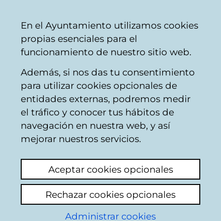
Vitoria-
Share
Con
English
En el Ayuntamiento utilizamos cookies
Gasteiz
propias esenciales para el
City
funcionamiento de nuestro sitio web.
Council
Además, si nos das tu consentimiento
Catálogo de datos abiertos
para utilizar cookies opcionales de
entidades externas, podremos medir
el tráfico y conocer tus hábitos de
Características de la
navegación en nuestra web, y así
plantilla municipal
mejorar nuestros servicios.
Aceptar cookies opcionales
Descripción
Rechazar cookies opcionales
Información sobre la plantilla del
Administrar cookies
Ayuntamiento de Vitoria-Gasteiz y sus