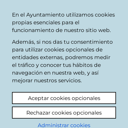
Ayuntamiento
Compartir
Con
Castellano
En el Ayuntamiento utilizamos cookies
Vitoria-
propias esenciales para el
Gasteiz
funcionamiento de nuestro sitio web.
Además, si nos das tu consentimiento
Departamentos
para utilizar cookies opcionales de
entidades externas, podremos medir
el tráfico y conocer tus hábitos de
Departamento de
navegación en nuestra web, y así
Alcaldía, Relaciones
mejorar nuestros servicios.
Institucionales e
Aceptar cookies opcionales
Igualdad
Rechazar cookies opcionales
Directora general:
Araceli De la Horra.
Administrar cookies