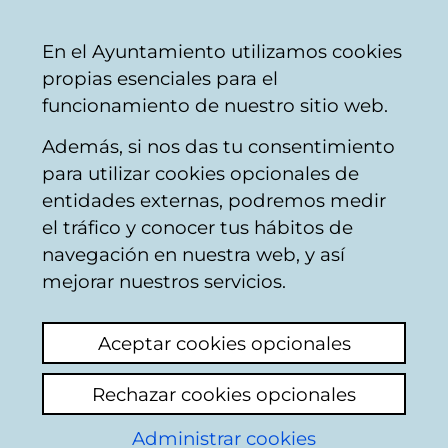
Ayuntamiento
Compartir
Con
Castellano
En el Ayuntamiento utilizamos cookies
Vitoria-
propias esenciales para el
Gasteiz
funcionamiento de nuestro sitio web.
Además, si nos das tu consentimiento
para utilizar cookies opcionales de
Impuestos
entidades externas, podremos medir
el tráfico y conocer tus hábitos de
municipales -
navegación en nuestra web, y así
Impuesto sobre
mejorar nuestros servicios.
Vehículos de Tracción
Aceptar cookies opcionales
Mecánica
Rechazar cookies opcionales
Administrar cookies