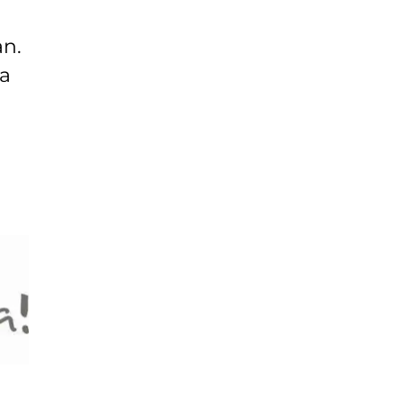
an.
la