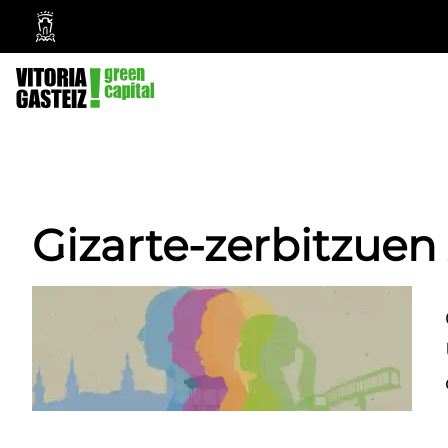
Vitoria-
Gasteizko
Udala
Gizarte-zerbitzuen 