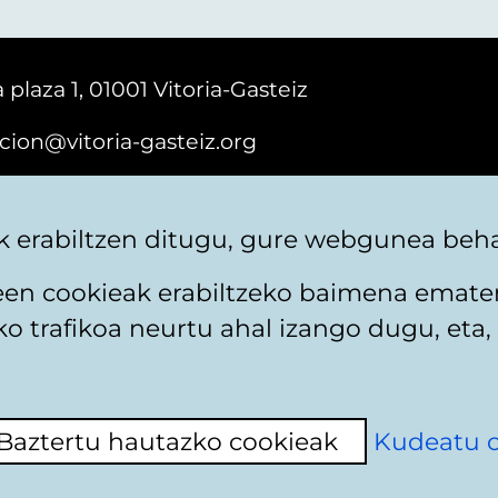
 plaza 1, 01001 Vitoria-Gasteiz
cion@vitoria-gasteiz.org
161616
 erabiltzen ditugu, gure webgunea behar
teen cookieak erabiltzeko baimena emate
 trafikoa neurtu ahal izango dugu, eta, 
itika
Web mapa
Erabilerraztasuna
Harremaneta
Baztertu hautazko cookieak
Kudeatu 