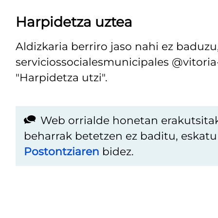
Harpidetza uztea
Aldizkaria berriro jaso nahi ez baduz
serviciossocialesmunicipales @vitoria-
"Harpidetza utzi".
Web orrialde honetan erakutsita
beharrak betetzen ez baditu, eskat
Postontziaren
bidez.