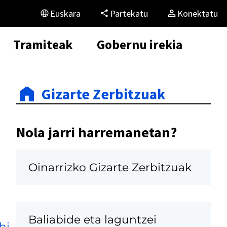
Euskara
Partekatu
Konektatu
Tramiteak
Gobernu irekia
Gizarte Zerbitzuak
Nola jarri harremanetan?
Oinarrizko Gizarte Zerbitzuak
Baliabide eta laguntzei
hi