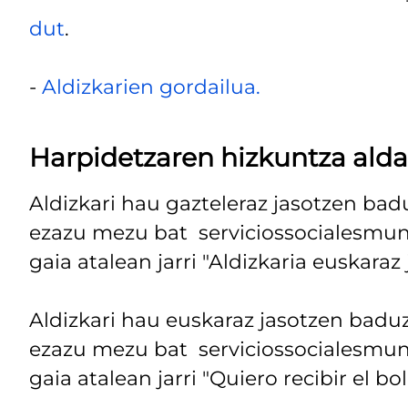
dut
.
-
Aldizkarien gordailua.
Harpidetzaren hizkuntza alda
Aldizkari hau gazteleraz jasotzen bad
ezazu mezu bat serviciossocialesmuni
gaia atalean jarri "Aldizkaria euskaraz 
Aldizkari hau euskaraz jasotzen baduz
ezazu mezu bat serviciossocialesmuni
gaia atalean jarri "Quiero recibir el bo