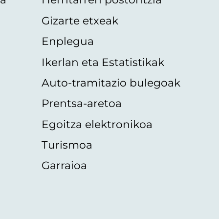
Gizarte etxeak
Enplegua
Ikerlan eta Estatistikak
Auto-tramitazio bulegoak
Prentsa-aretoa
Egoitza elektronikoa
Turismoa
Garraioa