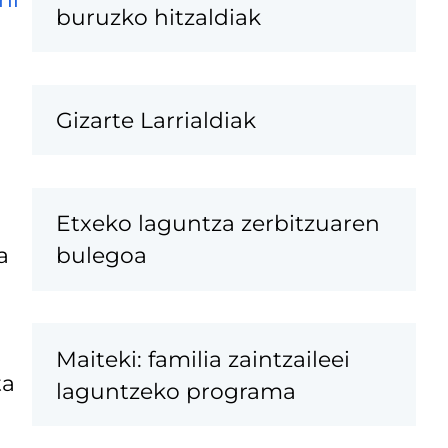
buruzko hitzaldiak
Gizarte Larrialdiak
Etxeko laguntza zerbitzuaren
a
bulegoa
Maiteki: familia zaintzaileei
ta
laguntzeko programa