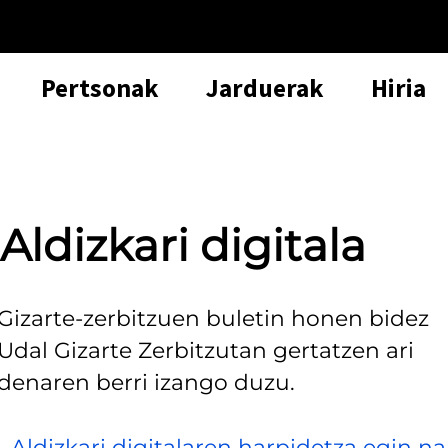
Pertsonak
Jarduerak
Hiria
Aldizkari digitala
Gizarte-zerbitzuen buletin honen bidez
Udal Gizarte Zerbitzutan gertatzen ari
denaren berri izango duzu.
-
Aldizkari digitalaren harpidetza egin na