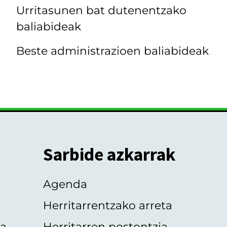
Urritasunen bat dutenentzako
baliabideak
Beste administrazioen baliabideak
Sarbide azkarrak
Agenda
Herritarrentzako arreta
oa
Herritarren postontzia