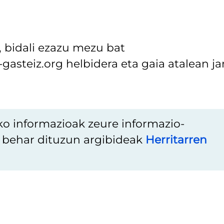
u, bidali ezazu mezu bat
gasteiz.org helbidera eta gaia atalean jar
ko informazioak zeure informazio-
u behar dituzun argibideak
Herritarren