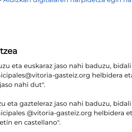
tzea
uzu eta euskaraz jaso nahi baduzu, bidali
cipales@vitoria-gasteiz.org helbidera et
jaso nahi dut".
u eta gazteleraz jaso nahi baduzu, bidali
cipales @vitoria-gasteiz.org helbidera e
letín en castellano".