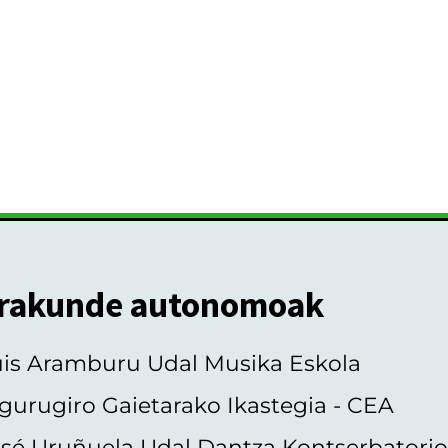
rakunde autonomoak
uis Aramburu Udal Musika Eskola
gurugiro Gaietarako Ikastegia - CEA
sé Uruñuela Udal Dantza Kontserbatori