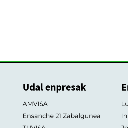
Udal enpresak
E
AMVISA
L
Ensanche 21 Zabalgunea
In
TUVISA
Jo