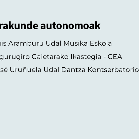
rakunde autonomoak
uis Aramburu Udal Musika Eskola
gurugiro Gaietarako Ikastegia - CEA
sé Uruñuela Udal Dantza Kontserbatori