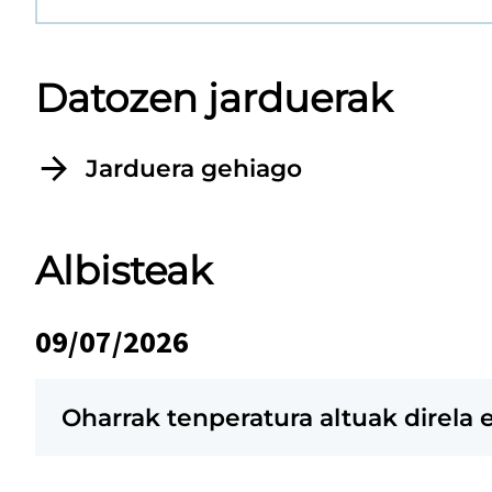
Datozen jarduerak
Jarduera gehiago
Albisteak
09/07/2026
Oharrak tenperatura altuak direla 