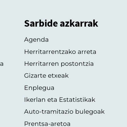
Sarbide azkarrak
Agenda
Herritarrentzako arreta
oa
Herritarren postontzia
Gizarte etxeak
Enplegua
Ikerlan eta Estatistikak
Auto-tramitazio bulegoak
Prentsa-aretoa