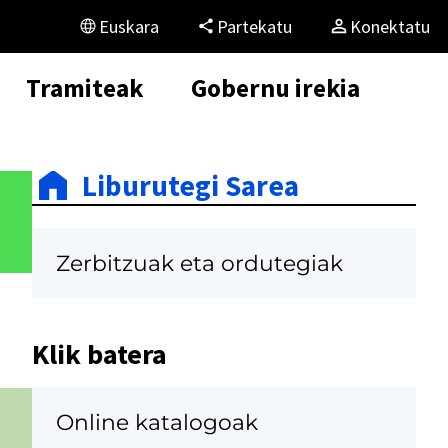
Euskara
Partekatu
Konektatu
Tramiteak
Gobernu irekia
Liburutegi Sarea
Zerbitzuak eta ordutegiak
Klik batera
Online katalogoak