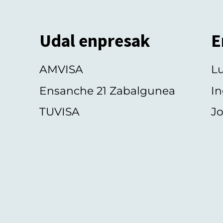
Udal enpresak
E
AMVISA
L
Ensanche 21 Zabalgunea
In
TUVISA
Jo