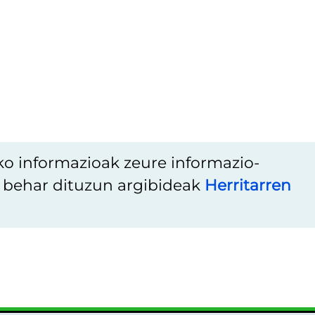
ko informazioak zeure informazio-
u behar dituzun argibideak
Herritarren