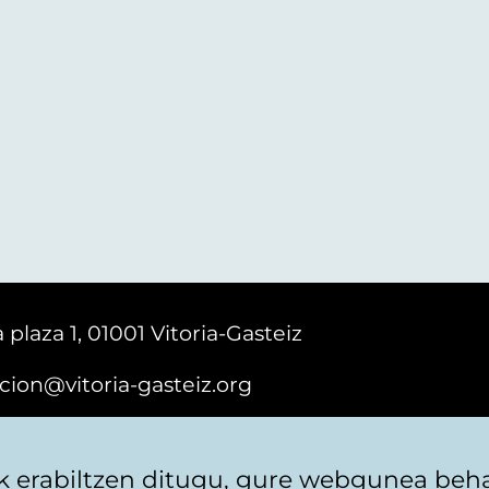
 plaza 1, 01001 Vitoria-Gasteiz
cion@vitoria-gasteiz.org
161616
 erabiltzen ditugu, gure webgunea behar