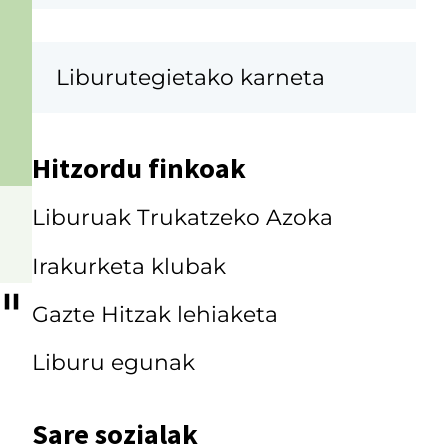
K
a
r
Liburutegietako karneta
r
u
Hitzordu finkoak
s
Liburuak Trukatzeko Azoka
e
l
Irakurketa klubak
a
Gazte Hitzak lehiaketa
Liburu egunak
Sare sozialak