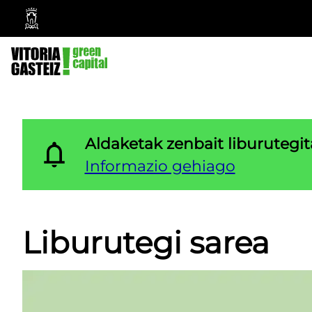
Vitoria-
Gasteizko
Udala
Aldaketak zenbait liburutegita
Informazio gehiago
Liburutegi sarea