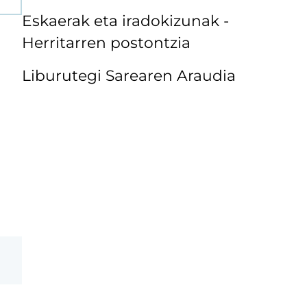
Eskaerak eta iradokizunak -
Herritarren postontzia
Liburutegi Sarearen Araudia