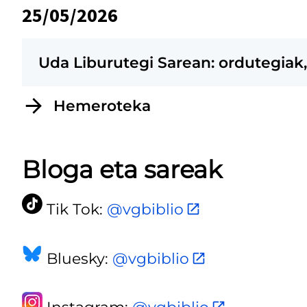
25/05/2026
Uda Liburutegi Sarean: ordutegiak
Hemeroteka
Bloga eta sareak
Tik Tok:
@vgbiblio
Bluesky:
@vgbiblio
Instagram:
@vgbiblio