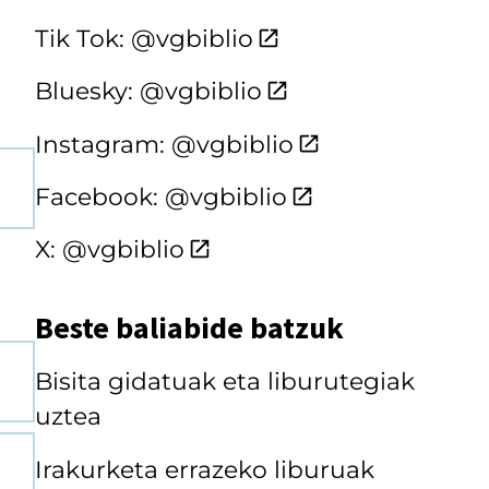
Tik Tok: @vgbiblio
Bluesky: @vgbiblio
Instagram: @vgbiblio
Facebook: @vgbiblio
X: @vgbiblio
Beste baliabide batzuk
Bisita gidatuak eta liburutegiak
uztea
Irakurketa errazeko liburuak