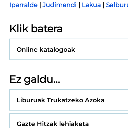
Iparralde
|
Judimendi
|
Lakua
|
Salbur
Klik batera
Online katalogoak
Ez galdu...
Liburuak Trukatzeko Azoka
Gazte Hitzak lehiaketa