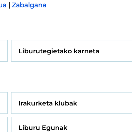
ua
|
Zabalgana
Liburutegietako karneta
Irakurketa klubak
Liburu Egunak