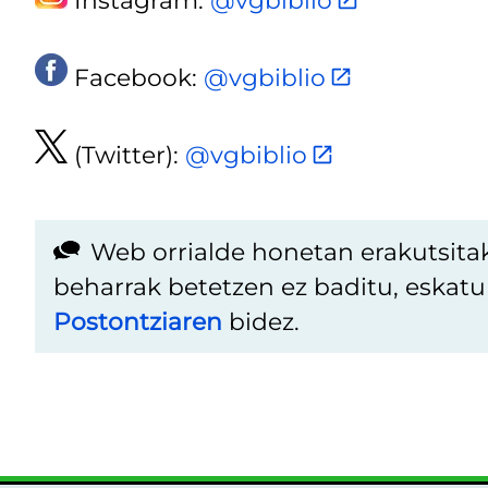
Facebook:
@vgbiblio
(Twitter):
@vgbiblio
Web orrialde honetan erakutsita
beharrak betetzen ez baditu, eskat
Postontziaren
bidez.