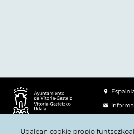
Espainia
informa
+34 945
© Vitoria-Gasteizko Udala
Udalean cookie propio funtsezkoak