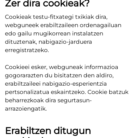
Zer dira cookieak?
Cookieak testu-fitxategi txikiak dira,
webguneek erabiltzaileen ordenagailuan
edo gailu mugikorrean instalatzen
dituztenak, nabigazio-jarduera
erregistratzeko.
Cookieei esker, webguneak informazioa
gogorarazten du bisitatzen den aldiro,
erabiltzaileei nabigazio-esperientzia
pertsonalizatua eskaintzeko. Cookie batzuk
beharrezkoak dira segurtasun-
arrazoiengatik.
Erabiltzen ditugun