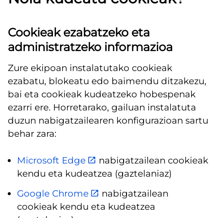
Cookieak ezabatzeko eta
administratzeko informazioa
Zure ekipoan instalatutako cookieak
ezabatu, blokeatu edo baimendu ditzakezu,
bai eta cookieak kudeatzeko hobespenak
ezarri ere. Horretarako, gailuan instalatuta
duzun nabigatzailearen konfigurazioan sartu
behar zara:
Microsoft Edge
nabigatzailean cookieak
kendu eta kudeatzea (gaztelaniaz)
Google Chrome
nabigatzailean
cookieak kendu eta kudeatzea