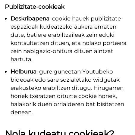
Publizitate-cookieak
Deskribapena
: cookie hauek publizitate-
espazioak kudeatzeko aukera ematen
dute, betiere erabiltzaileak zein eduki
kontsultatzen dituen, eta nolako portaera
zein nabigazio-ohitura dituen aintzat
hartuta.
Helburua
: gure guneetan Youtubeko
bideoak edo sare sozialetako widgetak
erakusteko erabiltzen ditugu. Hirugarren
horiek txeratzen dituzte cookie horiek,
halakorik duen orrialderen bat bisitatzen
denean.
Nola kudeatu cookieak?