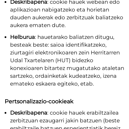
Deskribapena
: cookie hauek webean edo
aplikazioan nabigatzeko eta horietan
dauden aukerak edo zerbitzuak baliatzeko
aukera ematen dute.
Helburua
: hauetarako baliatzen ditugu,
besteak beste: saioa identifikatzeko,
ziurtagiri elektronikoaren zein Herritarren
Udal Txartelaren (HUT) bidezko
konexioaren bitartez mugatutako ataletan
sartzeko, ordainketak kudeatzeko, izena
emateko eskaera egiteko, etab.
Pertsonalizazio-cookieak
Deskribapena
: cookie hauek erabiltzailea
zerbitzuan ezaugarri jakin batzuen (beste
erabiltzaile batzuen esperientziatik bereiz