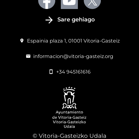
Sare gehiago
Espainia plaza 1, 01001 Vitoria-Gasteiz
informacion@vitoria-gasteiz.org
+34 945161616
© Vitoria-Gasteizko Udala