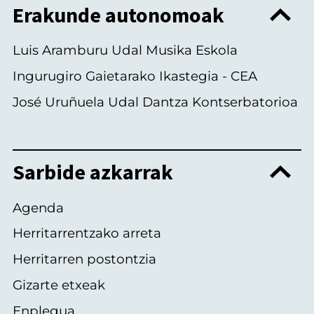
Erakunde autonomoak
Luis Aramburu Udal Musika Eskola
Ingurugiro Gaietarako Ikastegia - CEA
José Uruñuela Udal Dantza Kontserbatorioa
Sarbide azkarrak
Agenda
Herritarrentzako arreta
Herritarren postontzia
Gizarte etxeak
Enplegua