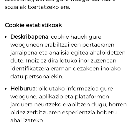
sozialak txertatzeko ere.
Cookie estatistikoak
Deskribapena
: cookie hauek gure
webguneen erabiltzaileen portaeraren
jarraipena eta analisia egitea ahalbidetzen
dute. Inoiz ez dira lotuko inor zuzenean
identifikatzera eraman dezakeen inolako
datu pertsonalekin.
Helburua
: bildutako informazioa gure
webgune, aplikazio eta plataformen
jarduera neurtzeko erabiltzen dugu, horren
bidez zerbitzuaren esperientzia hobetu
ahal izateko.