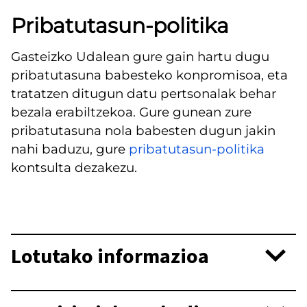
Pribatutasun-politika
Gasteizko Udalean gure gain hartu dugu
pribatutasuna babesteko konpromisoa, eta
tratatzen ditugun datu pertsonalak behar
bezala erabiltzekoa. Gure gunean zure
pribatutasuna nola babesten dugun jakin
nahi baduzu, gure
pribatutasun-politika
kontsulta dezakezu.
Lotutako informazioa