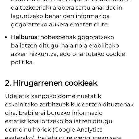
daitezkeenak) arabera sartu ahal dadin
laguntzeko behar den informazioa
gogoratzeko aukera ematen dute.
Helburua
: hobespenak gogoratzeko
baliatzen ditugu, hala nola erabilitako
azken hizkuntza, edo onartutako cookie
politika.
2. Hirugarrenen cookieak
Udaletik kanpoko domeinuetatik
eskainitako zerbitzuek kudeatzen dituztenak
dira. Erabilerei buruzko informazio
estatistikoa lortzeko baliatzen ditugu
domeinu horiek (Google Analytics,
esaterako), bai eta gure webgunean sare