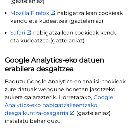
(gaztelaniaz)
Mozilla Firefox
nabigatzailean cookieak
kendu eta kudeatzea (gaztelaniaz)
Safari
nabigatzailean cookieak kendu
eta kudeatzea (gaztelaniaz)
Google Analytics-eko datuen
erabilera desgaitzea
Baduzu Google Analytics-en analisi-cookieak
zure datuak webgune honetan jasotzeko
aukera galarazterik. Horretarako,
Google
Analytics-eko nabigatzaileentzako
desgaikuntza-osagarria
(gaztelaniaz)
instalatu behar duzu.