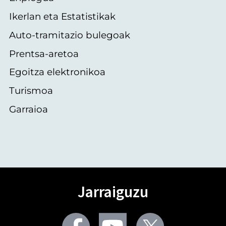
Ikerlan eta Estatistikak
Auto-tramitazio bulegoak
Prentsa-aretoa
Egoitza elektronikoa
Turismoa
Garraioa
Jarraiguzu
Facebook
Youtube
Twitter