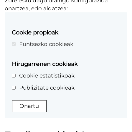
Zure esku dago oraingo konfigurazioa
onartzea, edo aldatzea:
Cookie propioak
Funtsezko cookieak
Hirugarrenen cookieak
Cookie estatistikoak
Publizitate cookieak
Onartu