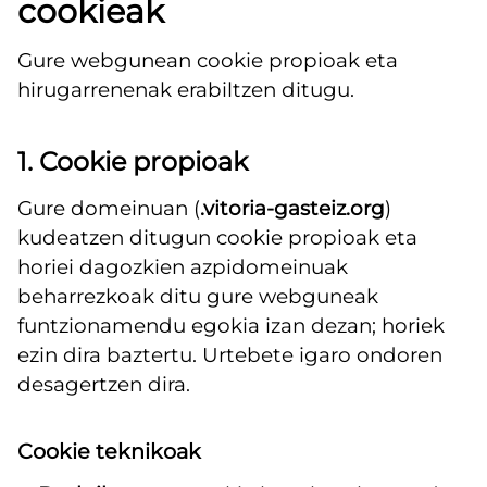
cookieak
Gure webgunean cookie propioak eta
hirugarrenenak erabiltzen ditugu.
1. Cookie propioak
Gure domeinuan (
.vitoria-gasteiz.org
)
kudeatzen ditugun cookie propioak eta
horiei dagozkien azpidomeinuak
beharrezkoak ditu gure webguneak
funtzionamendu egokia izan dezan; horiek
ezin dira baztertu. Urtebete igaro ondoren
desagertzen dira.
Cookie teknikoak