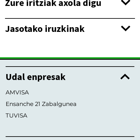
Zure iritziak axola digu
Jasotako iruzkinak
Udal enpresak
AMVISA
Ensanche 21 Zabalgunea
TUVISA