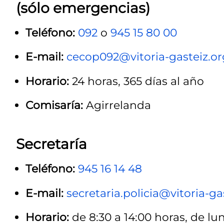
(sólo emergencias)
Teléfono:
092
o
945 15 80 00
E-mail:
cecop092@vitoria-gasteiz.or
Horario:
24 horas, 365 días al año
Comisaría:
Agirrelanda
Secretaría
Teléfono:
945 16 14 48
E-mail:
secretaria.policia@vitoria-ga
Horario:
de 8:30 a 14:00 horas, de lun