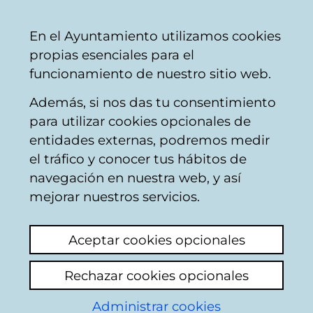
Mairie
Partager
Con
Français
En el Ayuntamiento utilizamos cookies
de
propias esenciales para el
Vitoria-
funcionamiento de nuestro sitio web.
Gasteiz
Además, si nos das tu consentimiento
para utilizar cookies opcionales de
VGbiziz: Red de
entidades externas, podremos medir
el tráfico y conocer tus hábitos de
aparcamientos
navegación en nuestra web, y así
seguros para
mejorar nuestros servicios.
bicicletas
Aceptar cookies opcionales
Rechazar cookies opcionales
Administrar cookies