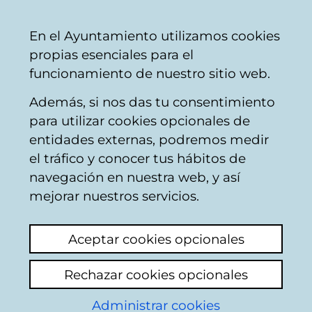
Mairie
Partager
Con
Français
En el Ayuntamiento utilizamos cookies
de
propias esenciales para el
Vitoria-
funcionamiento de nuestro sitio web.
Gasteiz
Además, si nos das tu consentimiento
Departamento de Espacio Público
para utilizar cookies opcionales de
y Barrios
entidades externas, podremos medir
el tráfico y conocer tus hábitos de
navegación en nuestra web, y así
Servicio de Tráfico
mejorar nuestros servicios.
Responsable técnico:
David García Sayés.
Aceptar cookies opcionales
Teléfono
:
945 16 18 27
Rechazar cookies opcionales
Correo electrónico:
adm.trafico@vitoria-
Administrar cookies