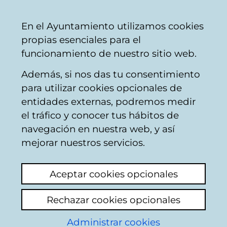
Mairie
Partager
Con
Français
En el Ayuntamiento utilizamos cookies
de
propias esenciales para el
Vitoria-
funcionamiento de nuestro sitio web.
Gasteiz
Además, si nos das tu consentimiento
Departamento de Espacio Público
para utilizar cookies opcionales de
y Barrios
entidades externas, podremos medir
el tráfico y conocer tus hábitos de
navegación en nuestra web, y así
Estación de
mejorar nuestros servicios.
Autobuses
Aceptar cookies opcionales
Jefatura
: Txaro Basterra.
Rechazar cookies opcionales
Teléfono:
945 16 16 66
Administrar cookies