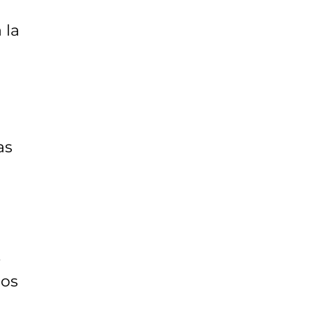
 la
as
e
los