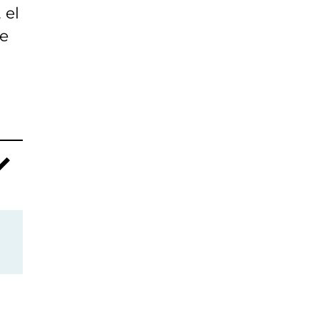
 el
se