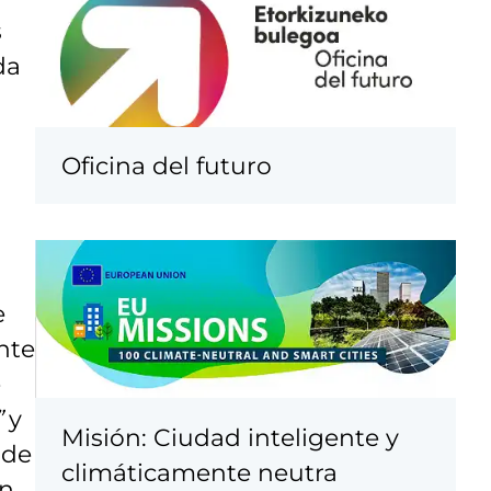
s
da
Oficina del futuro
e
nte
e
”
y
Misión: Ciudad inteligente y
 de
climáticamente neutra
en