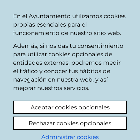
Mairie
Partager
Con
Français
En el Ayuntamiento utilizamos cookies
de
propias esenciales para el
Vitoria-
funcionamiento de nuestro sitio web.
Gasteiz
Además, si nos das tu consentimiento
para utilizar cookies opcionales de
25N, Día Internacional
entidades externas, podremos medir
el tráfico y conocer tus hábitos de
contra la Violencia
navegación en nuestra web, y así
hacia las Mujeres
mejorar nuestros servicios.
Aceptar cookies opcionales
Rechazar cookies opcionales
Administrar cookies